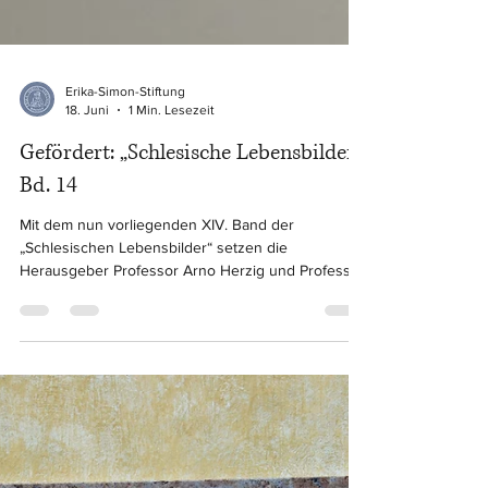
Erika-Simon-Stiftung
18. Juni
1 Min. Lesezeit
Gefördert: „Schlesische Lebensbilder“,
Bd. 14
Mit dem nun vorliegenden XIV. Band der
„Schlesischen Lebensbilder“ setzen die
Herausgeber Professor Arno Herzig und Professor
Krzysztof Ruchniewicz die traditionsreiche Reihe
der „Historischen Kommission für Schlesien“ fort,
deren Ursprünge bis ins Jahr 1922 zurückreichen.