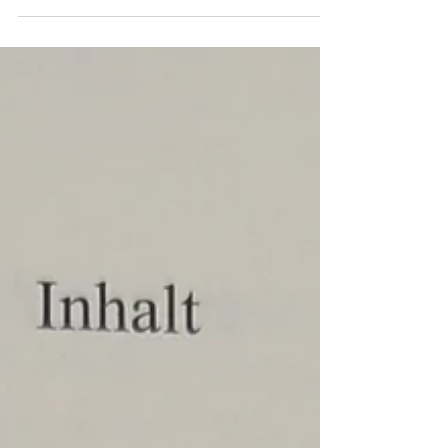
„SCHLESIEN heute“ anlässlich der
Jubiläumspublikation „Brücken der Zeit in
Schlesien | Erika-Simon-Stiftung 1993 – 2026“, die
im Beitrag ausführlich vorgestellt wird. Vielen Dank
an dieser Stelle an die Redaktion um Verleger
Alfred Theisen für diese Möglichkeit.